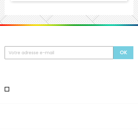
Recevez nos offres spéciales
Vous pouvez vous désinscrire à tout moment. Vous
trouverez pour cela nos informations de contact dans
les conditions d'utilisation du site.
J'accepte les termes et conditions de la politique de
confidentialité
PRODUITS

NOTRE SOCIÉTÉ
