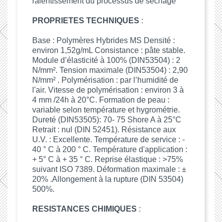
ralentissement du processus de séchage
PROPRIETES TECHNIQUES
:
Base : Polymères Hybrides MS Densité :
environ 1,52g/mL Consistance : pâte stable.
Module d’élasticité à 100% (DIN53504) : 2
N/mm². Tension maximale (DIN53504) : 2,90
N/mm² . Polymérisation : par l’humidité de
l'air. Vitesse de polymérisation : environ 3 à
4 mm /24h à 20°C. Formation de peau :
variable selon température et hygrométrie.
Dureté (DIN53505): 70- 75 Shore A à 25°C
Retrait : nul (DIN 52451). Résistance aux
U.V. : Excellente. Température de service : -
40 ° C à 200 ° C. Température d'application :
+ 5° C à + 35 ° C. Reprise élastique : >75%
suivant ISO 7389. Déformation maximale : ±
20% .Allongement à la rupture (DIN 53504)
500%.
RESISTANCES CHIMIQUES
: