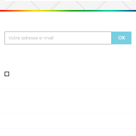
Recevez nos offres spéciales
Vous pouvez vous désinscrire à tout moment. Vous
trouverez pour cela nos informations de contact dans
les conditions d'utilisation du site.
J'accepte les termes et conditions de la politique de
confidentialité
PRODUITS

NOTRE SOCIÉTÉ

VOTRE COMPTE
