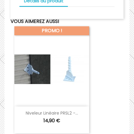
Détails du produit
VOUS AIMEREZ AUSSI
PROMO !
Niveleur Linéaire PRSL2 -...
Prix
14,90 €