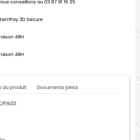
ous conseillons au 03 87 91 16 35
stemPay 3D Secure
vraison 48H
vraison 48H
s du produit
Documents joints
CIPALES
che