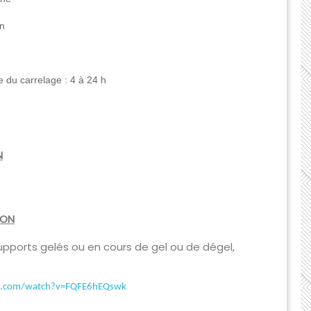
on
 du carrelage : 4 à 24 h
N
ION
supports gelés ou en cours de gel ou de dégel,
e.com/watch?v=FQFE6hEQswk