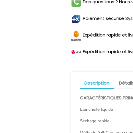
Des questions ? Nous v
Paiement sécurisé Sy
Expédition rapide et li
Expédition rapide et li
Description
Détail
CARACTÉRISTIQUES PRIN
Etanchéité liquide
Séchage rapide
Méthode SPEC en une cou