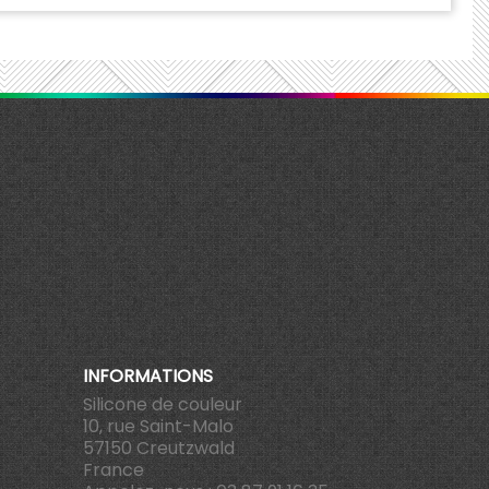
INFORMATIONS
Silicone de couleur
10, rue Saint-Malo
57150 Creutzwald
France